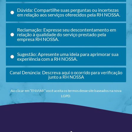
Dúvida: Compartilhe suas perguntas ou incertezas
em relação aos serviços oferecidos pela RH NOSSA.
Reclamação: Expresse seu descontentamento em
relação à qualidade do serviço prestado pela
empresa RH NOSSA.
Sugestão: Apresente uma ideia para aprimorar sua
experiência com a RH NOSSA.
Canal Denúncia: Descreva aqui o ocorrido para verificação
junto a RH NOSSA
Ao clicar em “ENVIAR” você aceita os termos desse site baseados na nova
LGPD.