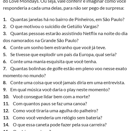
do Love Mondays. Ou seja, vale conferir e imaginar como você
responderia a cada uma delas, para não ser pego de surpresa:
1.
Quantas janelas há no bairro de Pinheiros, em São Paulo?
2.
O que motivou o suicídio de Getúlio Vargas?
3.
Quantas pessoas estarão assistindo Netflix na noite do dia
dos namorados na Grande São Paulo?
4.
Conte um sonho bem estranho que você já teve.
5.
Se tivesse que explodir um país da Europa, qual seria?
6.
Conte uma mania esquisita que você tenha.
7.
Quantas bolinhas de golfe estão em pleno voo nesse exato
momento no mundo?
8.
Conte uma coisa que você jamais diria em uma entrevista.
9.
Em qual música você daria o play neste momento?
10.
Você consegue lidar bem com a morte?
11.
Com quantos paus se faz uma canoa?
12.
Como você tiraria uma agulha do palheiro?
13.
Como você venderia um relógio sem bateria?
14.
O que essa caneta pode fazer pela sua carreira?