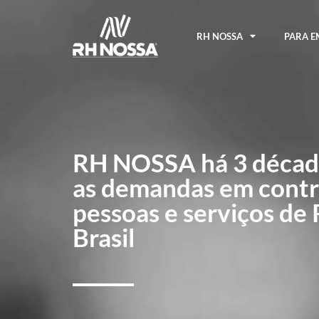
RH NOSSA
PARA E
RH NOSSA há 3 décad
as demandas em contr
pessoas e serviços de
Brasil