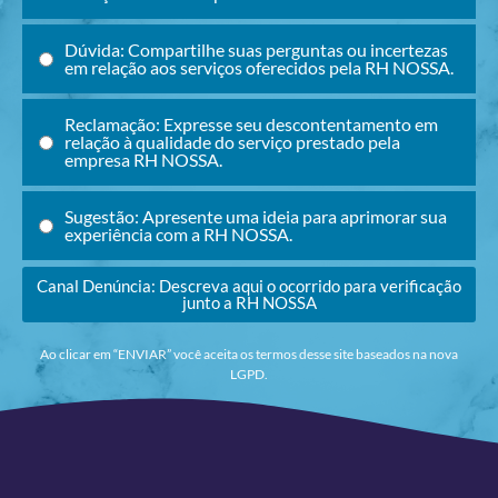
Dúvida: Compartilhe suas perguntas ou incertezas
em relação aos serviços oferecidos pela RH NOSSA.
Reclamação: Expresse seu descontentamento em
relação à qualidade do serviço prestado pela
empresa RH NOSSA.
Sugestão: Apresente uma ideia para aprimorar sua
experiência com a RH NOSSA.
Canal Denúncia: Descreva aqui o ocorrido para verificação
junto a RH NOSSA
Ao clicar em “ENVIAR” você aceita os termos desse site baseados na nova
LGPD.