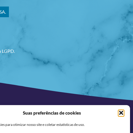
SA.
va LGPD.
Suas preferências de cookies
REDES SOCIAIS
s para otimizar nosso site e coletar estatísticas de uso.