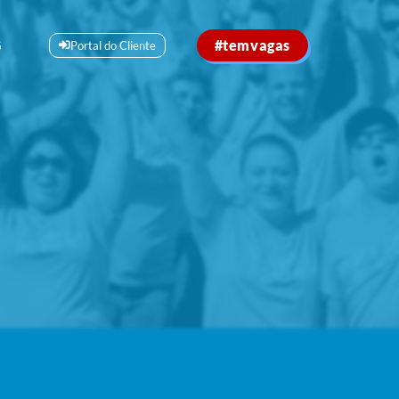
#temvagas
G
Portal do Cliente