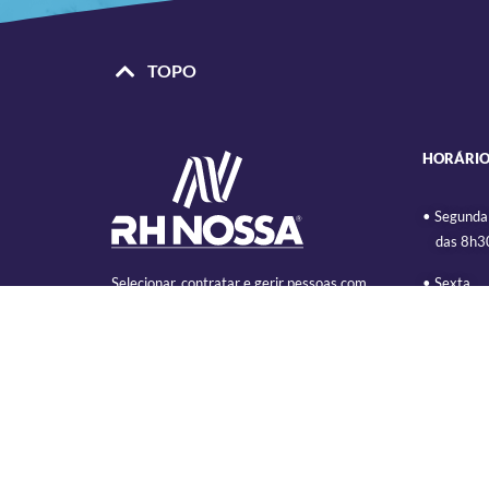
TOPO
HORÁRIO
• Segunda
das 8h30
• Sexta
Selecionar, contratar e gerir pessoas com
das 08h3
liderança, habilidade e sensibilidade. Essas são
características especiais da RH NOSSA,
• Rua Lam
empresa que há mais de 3 décadas se dedica a
Rebouças 
trazer ao mercado as melhores soluções em
(em frent
Gestão de Pessoas e serviços.