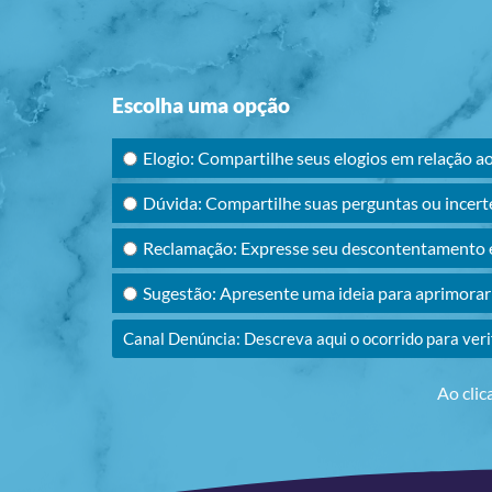
Escolha uma opção
Elogio: Compartilhe seus elogios em relação a
Dúvida: Compartilhe suas perguntas ou incert
Reclamação: Expresse seu descontentamento e
Sugestão: Apresente uma ideia para aprimora
Canal Denúncia: Descreva aqui o ocorrido para ver
Ao clic