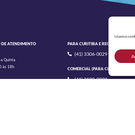
Usamos cookie
 DE ATENDIMENTO
PARA CURITIBA E REGIÃO
(41) 3306-0029
A
 a Quinta
 às 18h
COMERCIAL (PARA CLIENTES)
(41) 3180-0092
0 às 17h30
LINKS
enha Lins, 2232
– Curitiba
Assessoria de Imprensa
e ao Colégio Lamenha Lins)