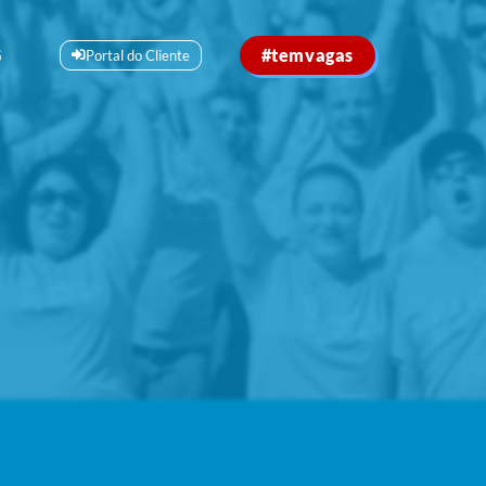
#temvagas
G
Portal do Cliente