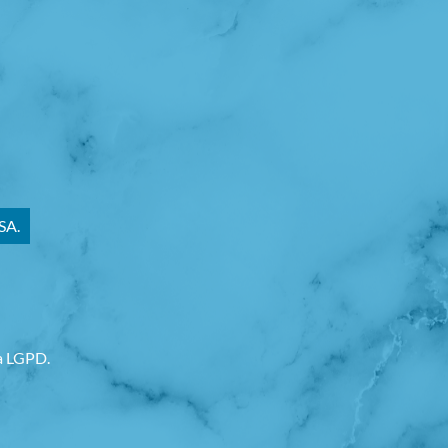
SA.
va LGPD.