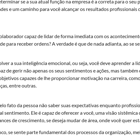
rminar se a sua atual função na empresa é a correta para o seu pe
des e um caminho para você alcançar os resultados profissionais 
um colaborador capaz de lidar de forma imediata com os acontecimen
e para receber ordens? A verdade é que de nada adianta, ao se sen
lver a sua inteligência emocional, ou seja, você deve aprender a l
 de gerir não apenas os seus sentimentos e ações, mas também do
e objetivos capazes de lhe proporcionar motivação na carreira, c
as, entre outras.
elo fato da pessoa não saber suas expectativas enquanto profission
al sentimento. Ele é capaz de oferecer a você, uma visão sistêmica d
ances de crescimento, se deseja mudar de área, onde você quer esta
o, se sente parte fundamental dos processos da organização, mel