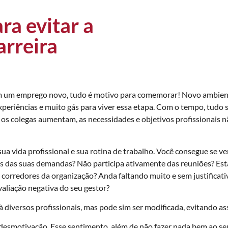
ra evitar a
arreira
em um emprego novo, tudo é motivo para comemorar! Novo ambient
periências e muito gás para viver essa etapa. Com o tempo, tudo se
os colegas aumentam, as necessidades e objetivos profissionais n
ua vida profissional e sua rotina de trabalho. Você consegue se v
 das suas demandas? Não participa ativamente das reuniões? Está
 corredores da organização? Anda faltando muito e sem justificati
aliação negativa do seu gestor?
 diversos profissionais, mas pode sim ser modificada, evitando as
a desmotivação. Esse sentimento, além de não fazer nada bem ao s