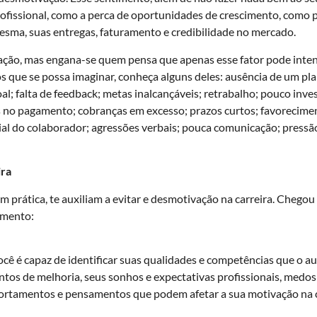
rofissional, como a perca de oportunidades de crescimento, como p
ma, suas entregas, faturamento e credibilidade no mercado.
ção, mas engana-se quem pensa que apenas esse fator pode intens
os que se possa imaginar, conheça alguns deles: ausência de um pla
al; falta de feedback; metas inalcançáveis; retrabalho; pouco inv
s no pagamento; cobranças em excesso; prazos curtos; favorecimen
l do colaborador; agressões verbais; pouca comunicação; pressão 
ira
prática, te auxiliam a evitar e desmotivação na carreira. Chegou 
imento:
 é capaz de identificar suas qualidades e competências que o aux
ntos de melhoria, seus sonhos e expectativas profissionais, medos e
ortamentos e pensamentos que podem afetar a sua motivação na c