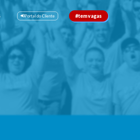
#temvagas
G
Portal do Cliente