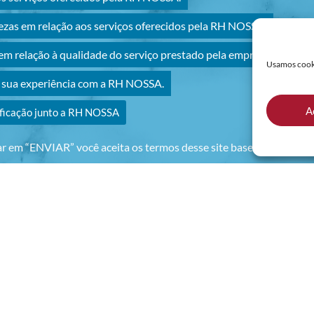
ezas em relação aos serviços oferecidos pela RH NOSSA.
m relação à qualidade do serviço prestado pela empresa RH NOS
Usamos cookie
r sua experiência com a RH NOSSA.
A
ificação junto a RH NOSSA
ar em “ENVIAR” você aceita os termos desse site baseados na no
 DE ATENDIMENTO
PARA CURITIBA E REGIÃO