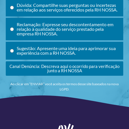
Dúvida: Compartilhe suas perguntas ou incertezas
em relação aos serviços oferecidos pela RH NOSSA.
Reclamação: Expresse seu descontentamento em
relação à qualidade do serviço prestado pela
empresa RH NOSSA.
Sugestão: Apresente uma ideia para aprimorar sua
experiência com a RH NOSSA.
Canal Denúncia: Descreva aqui o ocorrido para verificação
junto a RH NOSSA
Ao clicar em “ENVIAR” você aceita os termos desse site baseados na nova
LGPD.