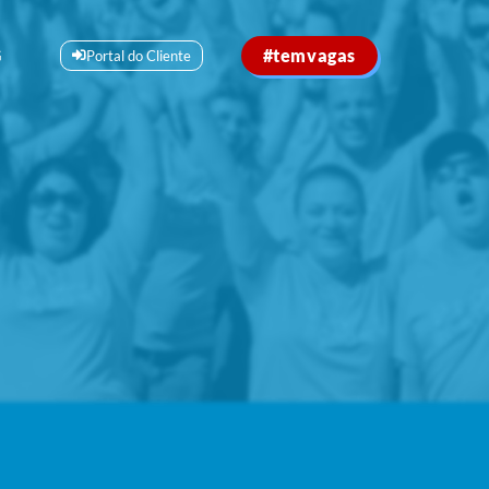
#temvagas
G
Portal do Cliente