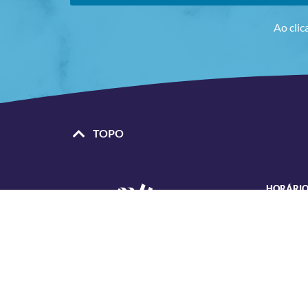
Ao clic
TOPO
HORÁRIO
• Segunda
das 8h30
• Sexta
Selecionar, contratar e gerir pessoas com
das 08h3
liderança, habilidade e sensibilidade. Essas são
características especiais da RH NOSSA,