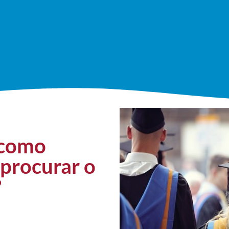
 como
 procurar o
?