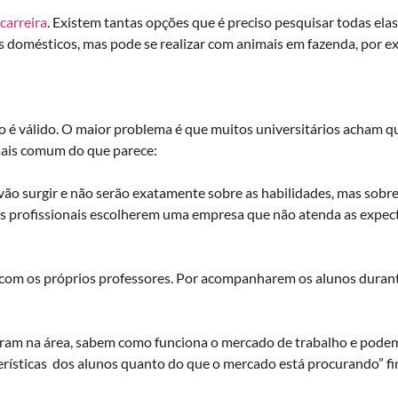
carreira
. Existem tantas opções que é preciso pesquisar todas el
 domésticos, mas pode se realizar com animais em fazenda, por e
é válido. O maior problema é que muitos universitários acham q
 mais comum do que parece:
o surgir e não serão exatamente sobre as habilidades, mas sobr
 profissionais escolherem uma empresa que não atenda as expect
 com os próprios professores. Por acompanharem os alunos duran
ram na área, sabem como funciona o mercado de trabalho e podem 
rísticas dos alunos quanto do que o mercado está procurando” fina