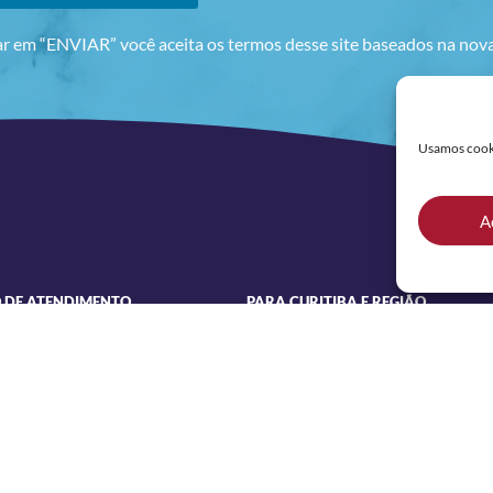
ar em “ENVIAR” você aceita os termos desse site baseados na no
Usamos cookie
A
 DE ATENDIMENTO
PARA CURITIBA E REGIÃO
(41) 3306-0029
 a Quinta
 às 18h
COMERCIAL (PARA CLIENTES)
(41) 3180-0092
0 às 17h30
LINKS