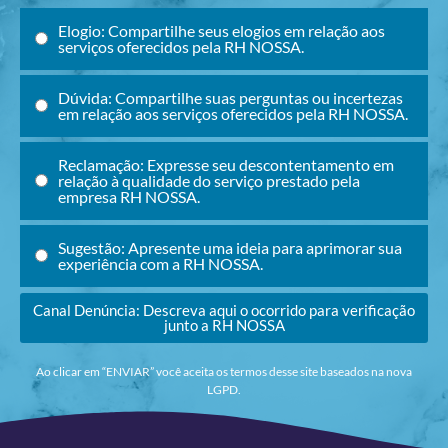
Elogio: Compartilhe seus elogios em relação aos
serviços oferecidos pela RH NOSSA.
Dúvida: Compartilhe suas perguntas ou incertezas
em relação aos serviços oferecidos pela RH NOSSA.
Reclamação: Expresse seu descontentamento em
relação à qualidade do serviço prestado pela
empresa RH NOSSA.
Sugestão: Apresente uma ideia para aprimorar sua
experiência com a RH NOSSA.
Canal Denúncia: Descreva aqui o ocorrido para verificação
junto a RH NOSSA
Ao clicar em “ENVIAR” você aceita os termos desse site baseados na nova
LGPD.