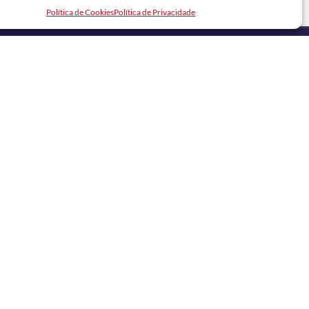
Política de Cookies
Política de Privacidade
REDES SOCIAIS
CANAL DE VAGAS OFICIAL RH NOSSA NO
WHATSAPP: