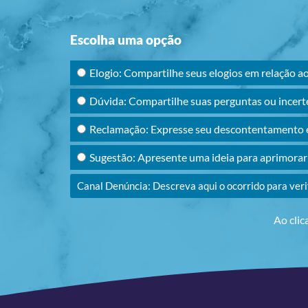
Escolha uma opção
Elogio: Compartilhe seus elogios em relação a
Dúvida: Compartilhe suas perguntas ou incert
Reclamação: Expresse seu descontentamento e
Sugestão: Apresente uma ideia para aprimora
Canal Denúncia: Descreva aqui o ocorrido para ver
Ao clic