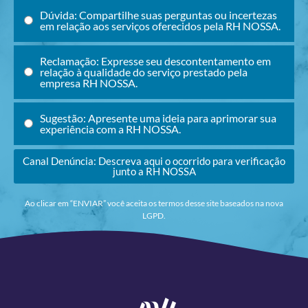
Dúvida: Compartilhe suas perguntas ou incertezas
em relação aos serviços oferecidos pela RH NOSSA.
Reclamação: Expresse seu descontentamento em
relação à qualidade do serviço prestado pela
empresa RH NOSSA.
Sugestão: Apresente uma ideia para aprimorar sua
experiência com a RH NOSSA.
Canal Denúncia: Descreva aqui o ocorrido para verificação
junto a RH NOSSA
Ao clicar em “ENVIAR” você aceita os termos desse site baseados na nova
LGPD.