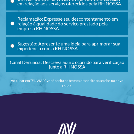
em relação aos serviços oferecidos pela RH NOSSA.
Reclamação: Expresse seu descontentamento em
relação à qualidade do serviço prestado pela
empresa RH NOSSA.
Sugestão: Apresente uma ideia para aprimorar sua
experiência com a RH NOSSA.
Canal Denúncia: Descreva aqui o ocorrido para verificação
junto a RH NOSSA
Ao clicar em “ENVIAR” você aceita os termos desse site baseados na nova
LGPD.