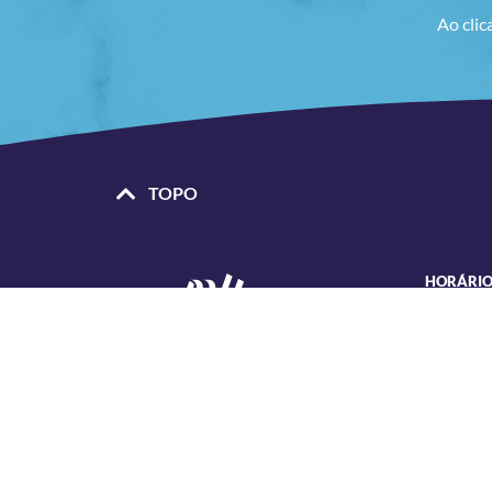
Ao clic
TOPO
HORÁRIO
• Segunda
das 8h30
• Sexta
Selecionar, contratar e gerir pessoas com
das 08h3
liderança, habilidade e sensibilidade. Essas são
características especiais da RH NOSSA,
• Rua Lam
empresa que há mais de 3 décadas se dedica a