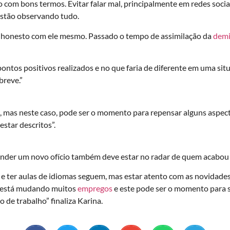
o com bons termos. Evitar falar mal, principalmente em redes socia
estão observando tudo.
r honesto com ele mesmo. Passado o tempo de assimilação da
demi
pontos positivos realizados e no que faria de diferente em uma sit
breve.”
, mas neste caso, pode ser o momento para repensar alguns aspect
estar descritos”.
ender um novo ofício também deve estar no radar de quem acabou d
r e ter aulas de idiomas seguem, mas estar atento com as novidades
a está mudando muitos
empregos
e este pode ser o momento para 
e trabalho” finaliza Karina.