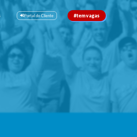
#temvagas
G
Portal do Cliente