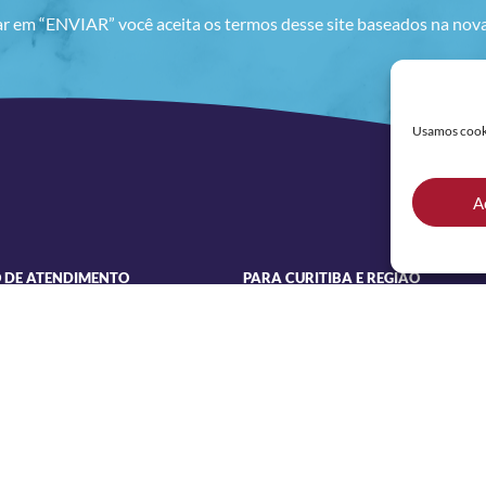
ar em “ENVIAR” você aceita os termos desse site baseados na no
Usamos cookie
A
 DE ATENDIMENTO
PARA CURITIBA E REGIÃO
(41) 3306-0029
 a Quinta
 às 18h
COMERCIAL (PARA CLIENTES)
(41) 3180-0092
0 às 17h30
LINKS
enha Lins, 2232