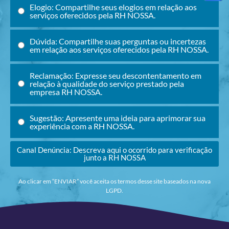
Elogio: Compartilhe seus elogios em relação aos
serviços oferecidos pela RH NOSSA.
Dúvida: Compartilhe suas perguntas ou incertezas
em relação aos serviços oferecidos pela RH NOSSA.
Reclamação: Expresse seu descontentamento em
relação à qualidade do serviço prestado pela
empresa RH NOSSA.
Sugestão: Apresente uma ideia para aprimorar sua
experiência com a RH NOSSA.
Canal Denúncia: Descreva aqui o ocorrido para verificação
junto a RH NOSSA
Ao clicar em “ENVIAR” você aceita os termos desse site baseados na nova
LGPD.