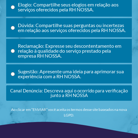
Elogio: Compartilhe seus elogios em relação aos
serviços oferecidos pela RH NOSSA.
Dúvida: Compartilhe suas perguntas ou incertezas
em relação aos serviços oferecidos pela RH NOSSA.
Reclamação: Expresse seu descontentamento em
relação à qualidade do serviço prestado pela
empresa RH NOSSA.
Sugestão: Apresente uma ideia para aprimorar sua
experiência com a RH NOSSA.
Canal Denúncia: Descreva aqui o ocorrido para verificação
junto a RH NOSSA
Ao clicar em “ENVIAR” você aceita os termos desse site baseados na nova
LGPD.