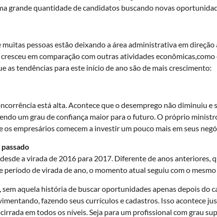
 uma grande quantidade de candidatos buscando novas oportunidad
 muitas pessoas estão deixando a área administrativa em direção ao
s cresceu em comparação com outras atividades econômicas,como
que as tendências para este início de ano são de mais crescimento:
concorrência está alta. Acontece que o desemprego não diminuiu e 
zendo um grau de confiança maior para o futuro. O próprio ministr
que os empresários comecem a investir um pouco mais em seus negóci
o passado
sde a virada de 2016 para 2017. Diferente de anos anteriores, 
 período de virada de ano, o momento atual seguiu com o mesmo f
 sem aquela história de buscar oportunidades apenas depois do c
mentando, fazendo seus currículos e cadastros. Isso acontece jus
irrada em todos os níveis. Seja para um profissional com grau su