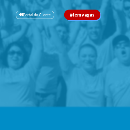
#temvagas
G
Portal do Cliente