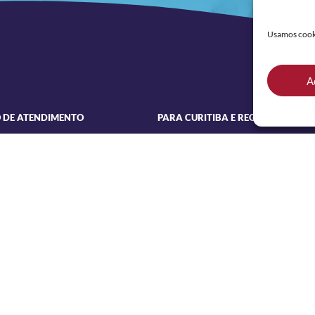
Usamos cookie
A
 DE ATENDIMENTO
PARA CURITIBA E REGIÃO
(41) 3306-0029
 a Quinta
 às 18h
COMERCIAL (PARA CLIENTES)
(41) 3180-0092
0 às 17h30
LINKS
enha Lins, 2232
– Curitiba
Assessoria de Imprensa
e ao Colégio Lamenha Lins)