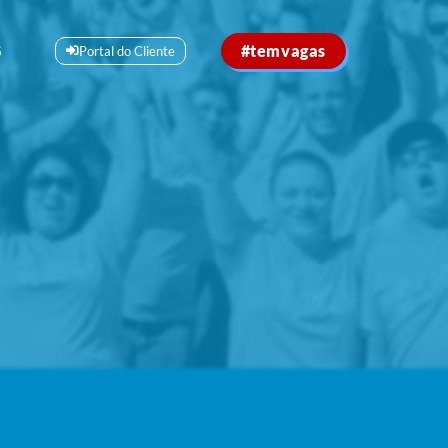
#temvagas
G
Portal do Cliente