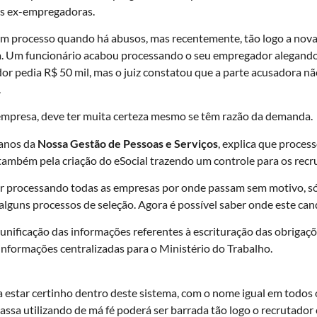
as ex-empregadoras.
 processo quando há abusos, mas recentemente, tão logo a nova L
hia. Um funcionário acabou processando o seu empregador alegand
ador pedia R$ 50 mil, mas o juiz constatou que a parte acusadora n
.
empresa, deve ter muita certeza mesmo se têm razão da demanda.
manos da
Nossa Gestão de Pessoas e Serviços
, explica que process
também pela criação do eSocial trazendo um controle para os recr
ir processando todas as empresas por onde passam sem motivo, só 
lguns processos de seleção. Agora é possível saber onde este c
nificação das informações referentes à escrituração das obrigações
nformações centralizadas para o Ministério do Trabalho.
isa estar certinho dentro deste sistema, com o nome igual em tod
ssa utilizando de má fé poderá ser barrada tão logo o recrutador 