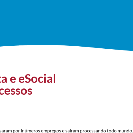
a e eSocial
cessos
assaram por inúmeros empregos e saíram processando todo mundo