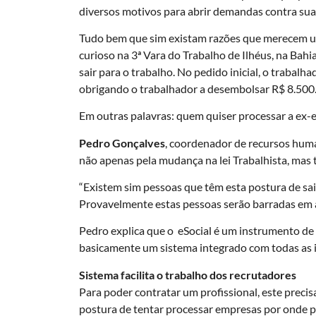
diversos motivos para abrir demandas contra su
Tudo bem que sim existam razões que merecem um
curioso na 3ª Vara do Trabalho de Ilhéus, na Ba
sair para o trabalho. No pedido inicial, o trabalh
obrigando o trabalhador a desembolsar R$ 8.500
Em outras palavras: quem quiser processar a ex-
Pedro Gonçalves
, coordenador de recursos hu
não apenas pela mudança na lei Trabalhista, mas 
“Existem sim pessoas que têm esta postura de sa
Provavelmente estas pessoas serão barradas em a
Pedro explica que o eSocial é um instrumento de u
basicamente um sistema integrado com todas as i
Sistema facilita o trabalho dos recrutadores
Para poder contratar um profissional, este prec
postura de tentar processar empresas por onde pa