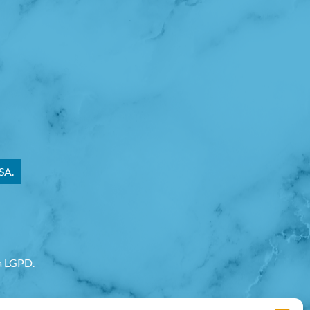
SA.
va LGPD.