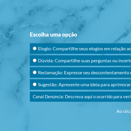
Escolha uma opção
Elogio: Compartilhe seus elogios em relação a
Dúvida: Compartilhe suas perguntas ou incert
Reclamação: Expresse seu descontentamento e
Sugestão: Apresente uma ideia para aprimora
Canal Denúncia: Descreva aqui o ocorrido para ver
Ao clic