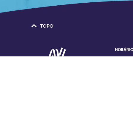
TOPO
HORÁRIO
• Segunda
das 8h30
• Sexta
Selecionar, contratar e gerir pessoas com
das 08h3
liderança, habilidade e sensibilidade. Essas são
características especiais da RH NOSSA,
• Rua Lam
empresa que há mais de 3 décadas se dedica a
Rebouças 
trazer ao mercado as melhores soluções em
(em frent
Gestão de Pessoas e serviços.